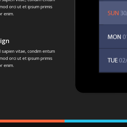
mod orci ut et ipsum primis
or enim.
ign
el sapien vitae, condim entum
mod orci ut et ipsum primis
or enim.