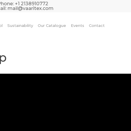
Phone:
+1 2138910772
il:
mail@vaaritex.com
ol
Sustainability
Our Catalogue
Events
Contact
p