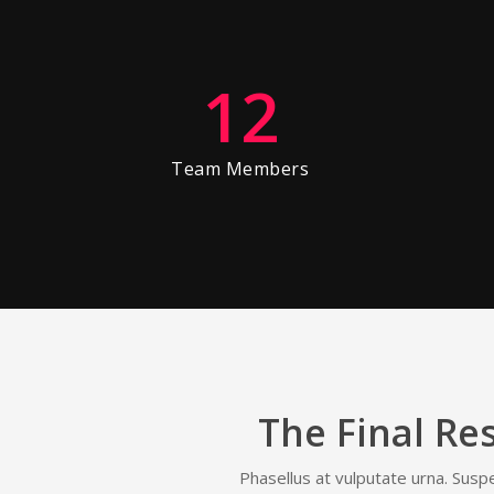
12
Team Members
The Final Re
Phasellus at vulputate urna. Suspen