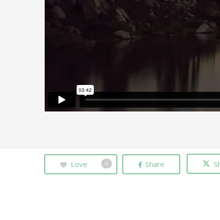
Love
Share
S
0