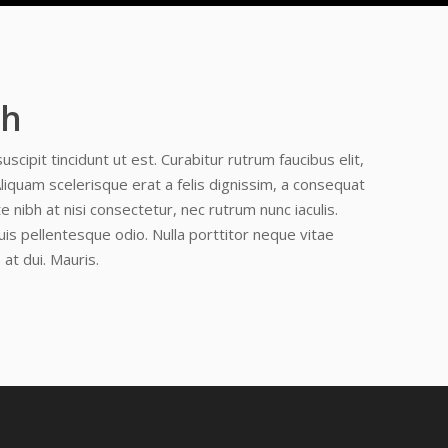
ch
cipit tincidunt ut est. Curabitur rutrum faucibus elit,
Aliquam scelerisque erat a felis dignissim, a consequat
 nibh at nisi consectetur, nec rutrum nunc iaculis.
uis pellentesque odio. Nulla porttitor neque vitae
 at dui. Mauris.