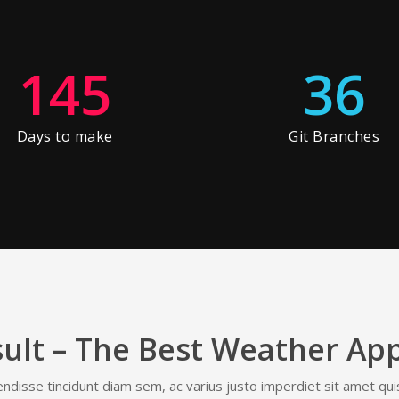
145
36
Days to make
Git Branches
sult – The Best Weather App
disse tincidunt diam sem, ac varius justo imperdiet sit amet quisqu