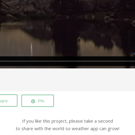
hare
Pin
If you like this project, please take a second
to share with the world so weather app can grow!