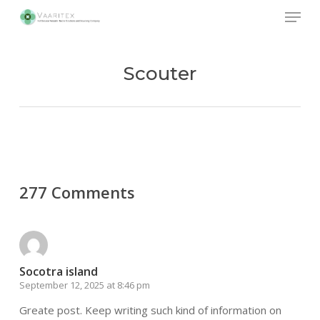
Skip
Menu
to
main
Close
content
Menu
Scouter
277 Comments
Socotra island
September 12, 2025 at 8:46 pm
Greate post. Keep writing such kind of information on